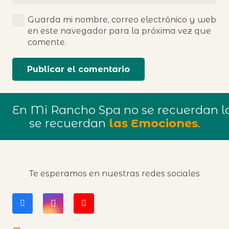
Guarda mi nombre, correo electrónico y web
en este navegador para la próxima vez que
comente.
Publicar el comentario
En Mi Rancho Spa no se recuerdan lo
se recuerdan
las Emociones
.
Te esperamos en nuestras redes sociales