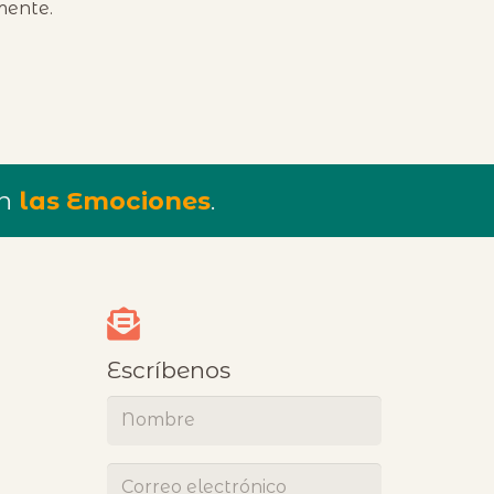
mente.
an
las Emociones
.
Escríbenos